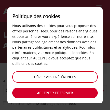
Menu
Politique des cookies
Welcome
Nous utilisons des cookies pour vous proposer des
to
offres personnalisées, pour des raisons analytiques
Location de voiture Essen
Avis
et pour améliorer votre expérience sur notre site.
Nous partageons également nos données avec des
Altenessen
partenaires publicitaires et analytiques. Pour plus
d’informations, voir notre
politique de cookies
. En
cliquant sur ACCEPTER vous acceptez que nous
utilisions des cookies.
VOITURE
UTILITAIRE
GÉRER VOS PRÉFÉRENCES
AGENCE DE DÉPART
ACCEPTER ET FERMER
Sélectionnez une autre agence de retour