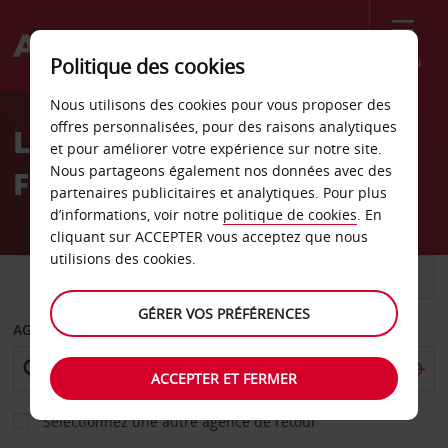
Menu
Politique des cookies
Welcome
Nous utilisons des cookies pour vous proposer des
to
offres personnalisées, pour des raisons analytiques
Location de voiture
Avis
et pour améliorer votre expérience sur notre site.
Nous partageons également nos données avec des
Fehmarn
partenaires publicitaires et analytiques. Pour plus
d’informations, voir notre
politique de cookies
. En
cliquant sur ACCEPTER vous acceptez que nous
utilisions des cookies.
VOITURE
UTILITAIRE
GÉRER VOS PRÉFÉRENCES
AGENCE DE DÉPART
ACCEPTER ET FERMER
Sélectionnez une autre agence de retour