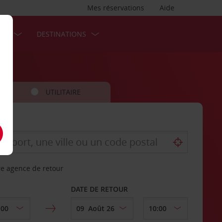
Mes réservations
Aide
SES
DESTINATIONS
UTILITAIRE
re agence de retour
DATE DE RETOUR