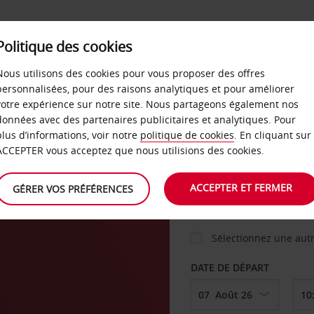
Politique des cookies
 PLANS
LIBRE-SERVICE
PRODUITS
ENTREPRI
Nous utilisons des cookies pour vous proposer des offres
personnalisées, pour des raisons analytiques et pour améliorer
votre expérience sur notre site. Nous partageons également nos
ture
données avec des partenaires publicitaires et analytiques. Pour
VOITURE
plus d’informations, voir notre
politique de cookies
. En cliquant sur
ACCEPTER vous acceptez que nous utilisions des cookies.
AGENCE DE DÉPART
ACCEPTER ET FERMER
GÉRER VOS PRÉFÉRENCES
Sélectionnez une aut
DATE DE DÉPART