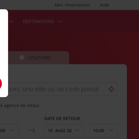
Mes réservations
Aide
SES
DESTINATIONS
UTILITAIRE
re agence de retour
DATE DE RETOUR