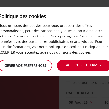
Politique des cookies
 PLANS
LIBRE-SERVICE
PRODUITS
ENTREPRI
Nous utilisons des cookies pour vous proposer des offres
personnalisées, pour des raisons analytiques et pour améliorer
votre expérience sur notre site. Nous partageons également nos
ture
données avec des partenaires publicitaires et analytiques. Pour
VOITURE
plus d’informations, voir notre
politique de cookies
. En cliquant sur
ACCEPTER vous acceptez que nous utilisions des cookies.
AGENCE DE DÉPART
ACCEPTER ET FERMER
GÉRER VOS PRÉFÉRENCES
Sélectionnez une aut
DATE DE DÉPART