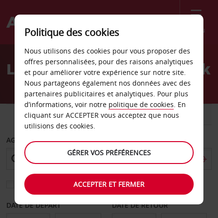
Menu
Politique des cookies
Welcome
Nous utilisons des cookies pour vous proposer des
to
offres personnalisées, pour des raisons analytiques
Location de voiture Lübeck
Avis
et pour améliorer votre expérience sur notre site.
Nous partageons également nos données avec des
partenaires publicitaires et analytiques. Pour plus
d’informations, voir notre
politique de cookies
. En
VOITURE
UTILITAIRE
cliquant sur ACCEPTER vous acceptez que nous
utilisions des cookies.
AGENCE DE DÉPART
GÉRER VOS PRÉFÉRENCES
ACCEPTER ET FERMER
Sélectionnez une autre agence de retour
DATE DE DÉPART
DATE DE RETOUR