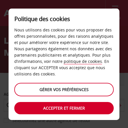
Menu
Politique des cookies
Welcome
Nous utilisons des cookies pour vous proposer des
to
offres personnalisées, pour des raisons analytiques
Location de voiture
Avis
et pour améliorer votre expérience sur notre site.
Nous partageons également nos données avec des
Marbourg
partenaires publicitaires et analytiques. Pour plus
d’informations, voir notre
politique de cookies
. En
cliquant sur ACCEPTER vous acceptez que nous
utilisions des cookies.
VOITURE
UTILITAIRE
GÉRER VOS PRÉFÉRENCES
AGENCE DE DÉPART
ACCEPTER ET FERMER
Sélectionnez une autre agence de retour