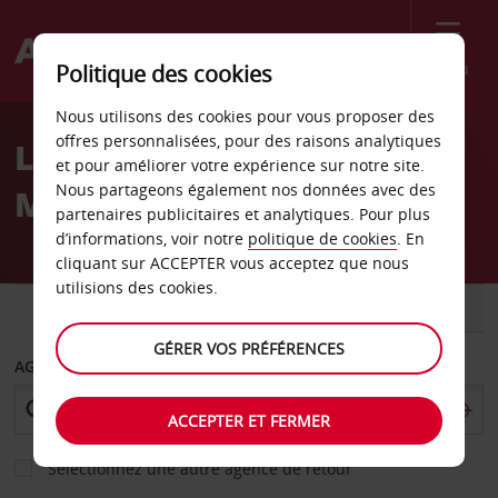
Menu
Politique des cookies
Welcome
Nous utilisons des cookies pour vous proposer des
to
offres personnalisées, pour des raisons analytiques
Location de voiture
Avis
et pour améliorer votre expérience sur notre site.
Nous partageons également nos données avec des
Mersebourg
partenaires publicitaires et analytiques. Pour plus
d’informations, voir notre
politique de cookies
. En
cliquant sur ACCEPTER vous acceptez que nous
utilisions des cookies.
VOITURE
UTILITAIRE
GÉRER VOS PRÉFÉRENCES
AGENCE DE DÉPART
ACCEPTER ET FERMER
Sélectionnez une autre agence de retour