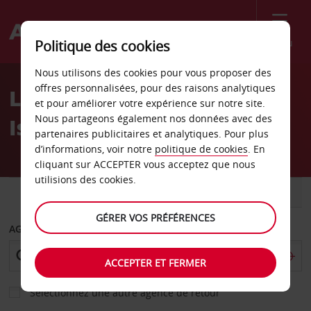
Menu
Politique des cookies
Welcome
Nous utilisons des cookies pour vous proposer des
to
offres personnalisées, pour des raisons analytiques
Location de voiture Neu-
Avis
et pour améliorer votre expérience sur notre site.
Nous partageons également nos données avec des
Isenburg
partenaires publicitaires et analytiques. Pour plus
d’informations, voir notre
politique de cookies
. En
cliquant sur ACCEPTER vous acceptez que nous
utilisions des cookies.
VOITURE
UTILITAIRE
GÉRER VOS PRÉFÉRENCES
AGENCE DE DÉPART
ACCEPTER ET FERMER
Sélectionnez une autre agence de retour