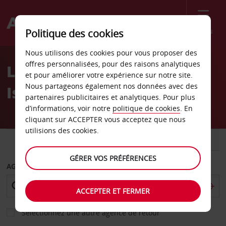
Menu
Politique des cookies
Welcome
Nous utilisons des cookies pour vous proposer des
to
offres personnalisées, pour des raisons analytiques
Location de voiture Neu-
Avis
et pour améliorer votre expérience sur notre site.
Nous partageons également nos données avec des
Isenburg
partenaires publicitaires et analytiques. Pour plus
d’informations, voir notre
politique de cookies
. En
cliquant sur ACCEPTER vous acceptez que nous
utilisions des cookies.
VOITURE
UTILITAIRE
GÉRER VOS PRÉFÉRENCES
AGENCE DE DÉPART
ACCEPTER ET FERMER
Sélectionnez une autre agence de retour