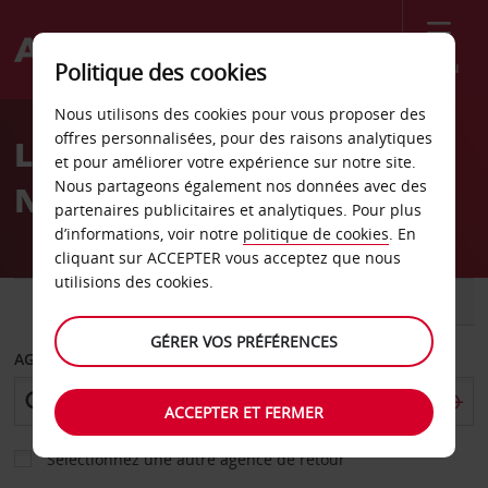
Menu
Politique des cookies
Welcome
Nous utilisons des cookies pour vous proposer des
to
offres personnalisées, pour des raisons analytiques
Location de voiture
Avis
et pour améliorer votre expérience sur notre site.
Nous partageons également nos données avec des
Nuremberg
partenaires publicitaires et analytiques. Pour plus
d’informations, voir notre
politique de cookies
. En
cliquant sur ACCEPTER vous acceptez que nous
utilisions des cookies.
VOITURE
UTILITAIRE
GÉRER VOS PRÉFÉRENCES
AGENCE DE DÉPART
ACCEPTER ET FERMER
Sélectionnez une autre agence de retour