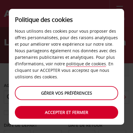
Menu
Politique des cookies
Welcome
Nous utilisons des cookies pour vous proposer des
to
offres personnalisées, pour des raisons analytiques
Location de voiture Siegen
Avis
et pour améliorer votre expérience sur notre site.
Nous partageons également nos données avec des
partenaires publicitaires et analytiques. Pour plus
d’informations, voir notre
politique de cookies
. En
VOITURE
UTILITAIRE
cliquant sur ACCEPTER vous acceptez que nous
utilisions des cookies.
AGENCE DE DÉPART
GÉRER VOS PRÉFÉRENCES
ACCEPTER ET FERMER
Sélectionnez une autre agence de retour
DATE DE DÉPART
DATE DE RETOUR