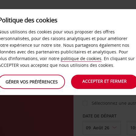
Politique des cookies
 PLANS
LIBRE-SERVICE
PRODUITS
ENTREPRI
Nous utilisons des cookies pour vous proposer des offres
personnalisées, pour des raisons analytiques et pour améliorer
votre expérience sur notre site. Nous partageons également nos
ture
données avec des partenaires publicitaires et analytiques. Pour
VOITURE
plus d’informations, voir notre
politique de cookies
. En cliquant sur
ACCEPTER vous acceptez que nous utilisions des cookies.
AGENCE DE DÉPART
ACCEPTER ET FERMER
GÉRER VOS PRÉFÉRENCES
Sélectionnez une aut
DATE DE DÉPART