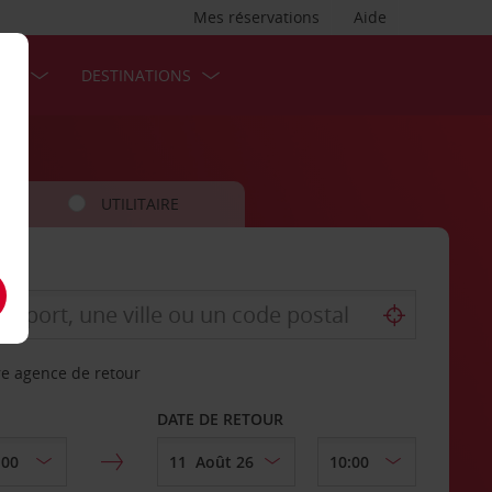
Mes réservations
Aide
SES
DESTINATIONS
UTILITAIRE
re agence de retour
DATE DE RETOUR