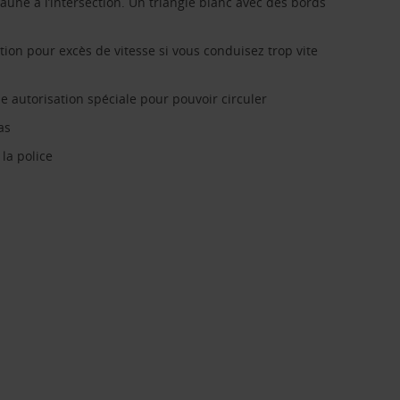
aune à l’intersection. Un triangle blanc avec des bords
ion pour excès de vitesse si vous conduisez trop vite
e autorisation spéciale pour pouvoir circuler
as
 la police