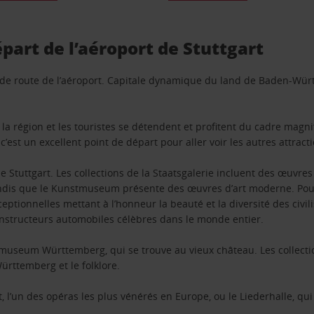
épart de l’aéroport de Stuttgart
s de route de l’aéroport. Capitale dynamique du land de Baden-Würt
de la région et les touristes se détendent et profitent du cadre mag
st un excellent point de départ pour aller voir les autres attractio
e Stuttgart. Les collections de la Staatsgalerie incluent des œuvres
andis que le Kunstmuseum présente des œuvres d’art moderne. Pou
eptionnelles mettant à l’honneur la beauté et la diversité des civi
onstructeurs automobiles célèbres dans le monde entier.
smuseum Württemberg, qui se trouve au vieux château. Les collectio
Württemberg et le folklore.
art, l’un des opéras les plus vénérés en Europe, ou le Liederhalle, 