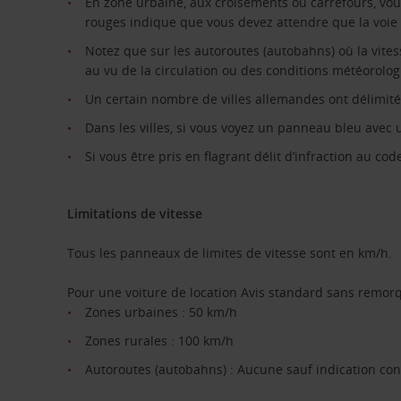
En zone urbaine, aux croisements ou carrefours, vous
rouges indique que vous devez attendre que la voie s
Notez que sur les autoroutes (autobahns) où la vite
au vu de la circulation ou des conditions météorolo
Un certain nombre de villes allemandes ont délimité
Dans les villes, si vous voyez un panneau bleu avec 
Si vous être pris en flagrant délit d’infraction au c
Limitations de vitesse
Tous les panneaux de limites de vitesse sont en km/h.
Pour une voiture de location Avis standard sans remorq
Zones urbaines : 50 km/h
Zones rurales : 100 km/h
Autoroutes (autobahns) : Aucune sauf indication con