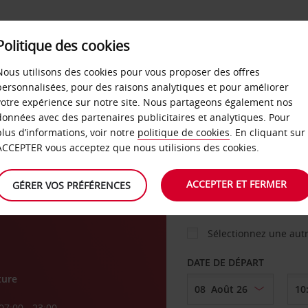
Politique des cookies
 PLANS
LIBRE-SERVICE
PRODUITS
ENTREPRI
Nous utilisons des cookies pour vous proposer des offres
personnalisées, pour des raisons analytiques et pour améliorer
votre expérience sur notre site. Nous partageons également nos
ture
données avec des partenaires publicitaires et analytiques. Pour
VOITURE
plus d’informations, voir notre
politique de cookies
. En cliquant sur
ACCEPTER vous acceptez que nous utilisions des cookies.
AGENCE DE DÉPART
ACCEPTER ET FERMER
GÉRER VOS PRÉFÉRENCES
Sélectionnez une aut
DATE DE DÉPART
ture
07:00 - 23:00