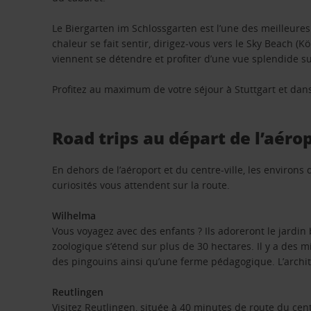
Le Biergarten im Schlossgarten est l’une des meilleures
chaleur se fait sentir, dirigez-vous vers le Sky Beach (Kö
viennent se détendre et profiter d’une vue splendide sur
Profitez au maximum de votre séjour à Stuttgart et dans 
Road trips au départ de l’aéro
En dehors de l’aéroport et du centre-ville, les environ
curiosités vous attendent sur la route.
Wilhelma
Vous voyagez avec des enfants ? Ils adoreront le jardin
zoologique s’étend sur plus de 30 hectares. Il y a des m
des pingouins ainsi qu’une ferme pédagogique. L’archite
Reutlingen
Visitez Reutlingen, située à 40 minutes de route du cen