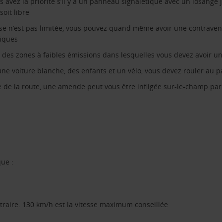
 avez la priorité s’il y a un panneau signalétique avec un losange j
oit libre
sse n’est pas limitée, vous pouvez quand même avoir une contravent
giques
 des zones à faibles émissions dans lesquelles vous devez avoir un
une voiture blanche, des enfants et un vélo, vous devez rouler au p
ode de la route, une amende peut vous être infligée sur-le-champ par
ue :
traire. 130 km/h est la vitesse maximum conseillée