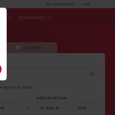
Mes réservations
Aide
SES
DESTINATIONS
UTILITAIRE
re agence de retour
DATE DE RETOUR