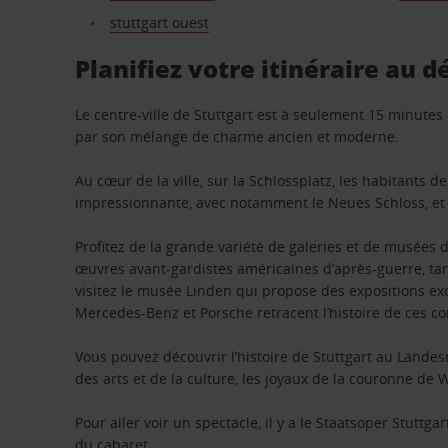
stuttgart ouest
Planifiez votre itinéraire au d
Le centre-ville de Stuttgart est à seulement 15 minute
par son mélange de charme ancien et moderne.
Au cœur de la ville, sur la Schlossplatz, les habitants 
impressionnante, avec notamment le Neues Schloss, et c’e
Profitez de la grande variété de galeries et de musées d
œuvres avant-gardistes américaines d’après-guerre, t
visitez le musée Linden qui propose des expositions exc
Mercedes-Benz et Porsche retracent l’histoire de ces c
Vous pouvez découvrir l’histoire de Stuttgart au Lande
des arts et de la culture, les joyaux de la couronne de 
Pour aller voir un spectacle, il y a le Staatsoper Stuttg
du cabaret.