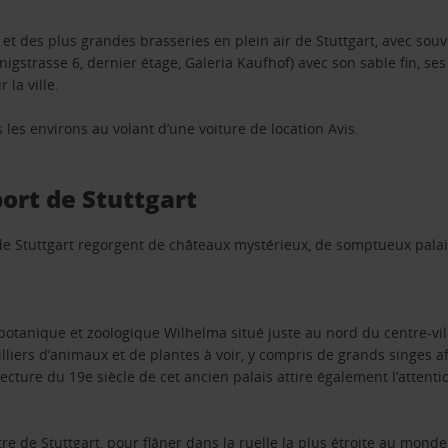
 et des plus grandes brasseries en plein air de Stuttgart, avec sou
nigstrasse 6, dernier étage, Galeria Kaufhof) avec son sable fin, ses 
 la ville.
les environs au volant d’une voiture de location Avis.
port de Stuttgart
s de Stuttgart regorgent de châteaux mystérieux, de somptueux palai
 botanique et zoologique Wilhelma situé juste au nord du centre-vi
illiers d’animaux et de plantes à voir, y compris de grands singes 
cture du 19e siècle de cet ancien palais attire également l’attenti
tre de Stuttgart, pour flâner dans la ruelle la plus étroite au mond