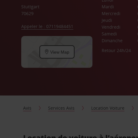
Stuttgart
Mardi
70629
Mercredi
Jeudi
Appeler le : 07119484451
Vendredi
Samedi
Dimanche
Retour 24h/24
View Map
Avis
Services Avis
Location Voiture
Location de voiture à l’aéropo