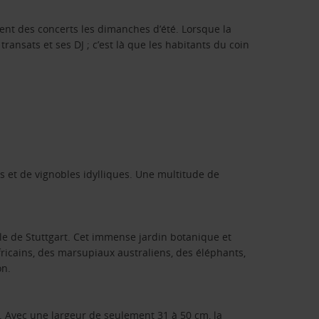
vent des concerts les dimanches d’été. Lorsque la
transats et ses DJ ; c’est là que les habitants du coin
s et de vignobles idylliques. Une multitude de
lle de Stuttgart. Cet immense jardin botanique et
africains, des marsupiaux australiens, des éléphants,
on.
e. Avec une largeur de seulement 31 à 50 cm, la