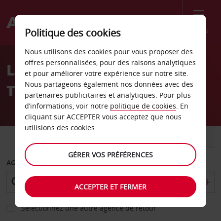
Menu
Politique des cookies
Welcome
Nous utilisons des cookies pour vous proposer des
to
offres personnalisées, pour des raisons analytiques
Location de voiture
Avis
et pour améliorer votre expérience sur notre site.
Nous partageons également nos données avec des
Traunstein
partenaires publicitaires et analytiques. Pour plus
d’informations, voir notre
politique de cookies
. En
cliquant sur ACCEPTER vous acceptez que nous
utilisions des cookies.
VOITURE
UTILITAIRE
GÉRER VOS PRÉFÉRENCES
AGENCE DE DÉPART
ACCEPTER ET FERMER
Sélectionnez une autre agence de retour