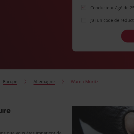
Conducteur âgé de 25
J’ai un code de réduc
Europe
Allemagne
Waren Müritz
ure
vons que vous êtes impatient de