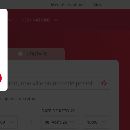
Mes réservations
Aide
SES
DESTINATIONS
UTILITAIRE
re agence de retour
DATE DE RETOUR