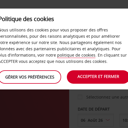
Politique des cookies
 PLANS
LIBRE-SERVICE
PRODUITS
ENTREPRI
Nous utilisons des cookies pour vous proposer des offres
personnalisées, pour des raisons analytiques et pour améliorer
votre expérience sur notre site. Nous partageons également nos
ture
données avec des partenaires publicitaires et analytiques. Pour
VOITURE
plus d’informations, voir notre
politique de cookies
. En cliquant sur
ACCEPTER vous acceptez que nous utilisions des cookies.
AGENCE DE DÉPART
ACCEPTER ET FERMER
GÉRER VOS PRÉFÉRENCES
Sélectionnez une aut
DATE DE DÉPART