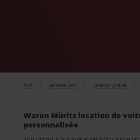
Avis
Services Avis
Location Voiture
Waren Müritz location de voit
personnalisée
Nous rendons la location de voiture facile car nous sa