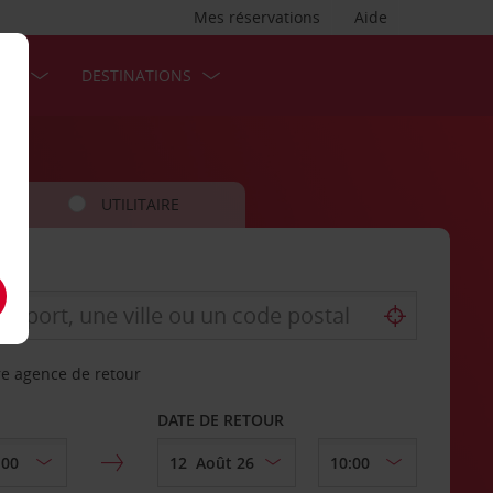
Mes réservations
Aide
SES
DESTINATIONS
UTILITAIRE
re agence de retour
DATE DE RETOUR