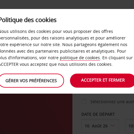
Politique des cookies
 PLANS
LIBRE-SERVICE
PRODUITS
ENTREPRI
Nous utilisons des cookies pour vous proposer des offres
personnalisées, pour des raisons analytiques et pour améliorer
votre expérience sur notre site. Nous partageons également nos
ture
données avec des partenaires publicitaires et analytiques. Pour
VOITURE
plus d’informations, voir notre
politique de cookies
. En cliquant sur
ACCEPTER vous acceptez que nous utilisions des cookies.
AGENCE DE DÉPART
ACCEPTER ET FERMER
GÉRER VOS PRÉFÉRENCES
Sélectionnez une aut
DATE DE DÉPART