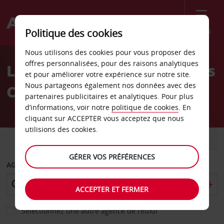
Menu
Politique des cookies
Welcome
Nous utilisons des cookies pour vous proposer des
to
offres personnalisées, pour des raisons analytiques
Location de voiture Anvers
Avis
et pour améliorer votre expérience sur notre site.
Nous partageons également nos données avec des
Centre
partenaires publicitaires et analytiques. Pour plus
d’informations, voir notre
politique de cookies
. En
cliquant sur ACCEPTER vous acceptez que nous
utilisions des cookies.
VOITURE
UTILITAIRE
GÉRER VOS PRÉFÉRENCES
AGENCE DE DÉPART
ACCEPTER ET FERMER
Sélectionnez une autre agence de retour