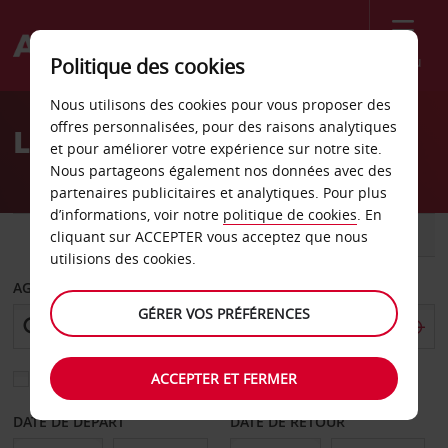
Menu
Politique des cookies
Welcome
Nous utilisons des cookies pour vous proposer des
to
offres personnalisées, pour des raisons analytiques
Location de voiture Mons
Avis
et pour améliorer votre expérience sur notre site.
Nous partageons également nos données avec des
partenaires publicitaires et analytiques. Pour plus
d’informations, voir notre
politique de cookies
. En
VOITURE
UTILITAIRE
cliquant sur ACCEPTER vous acceptez que nous
utilisions des cookies.
AGENCE DE DÉPART
GÉRER VOS PRÉFÉRENCES
ACCEPTER ET FERMER
Sélectionnez une autre agence de retour
DATE DE DÉPART
DATE DE RETOUR