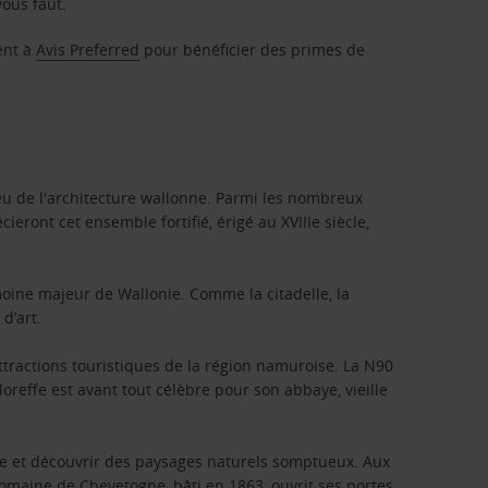
vous faut.
ent à
Avis Preferred
pour bénéficier des primes de
eu de l'architecture wallonne. Parmi les nombreux
eront cet ensemble fortifié, érigé au XVIIIe siècle,
imoine majeur de Wallonie. Comme la citadelle, la
d’art.
attractions touristiques de la région namuroise. La N90
oreffe est avant tout célèbre pour son abbaye, vieille
ure et découvrir des paysages naturels somptueux. Aux
domaine de Chevetogne, bâti en 1863, ouvrit ses portes