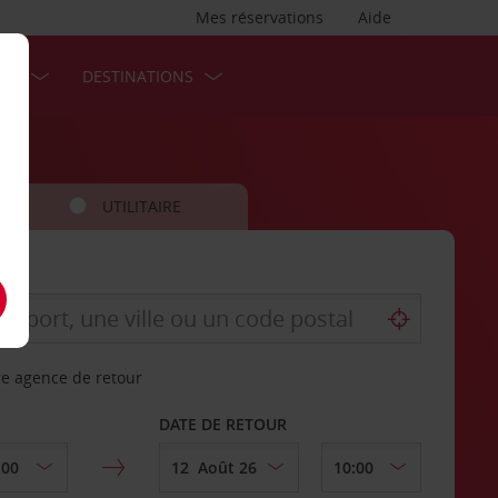
Mes réservations
Aide
SES
DESTINATIONS
UTILITAIRE
re agence de retour
DATE DE RETOUR