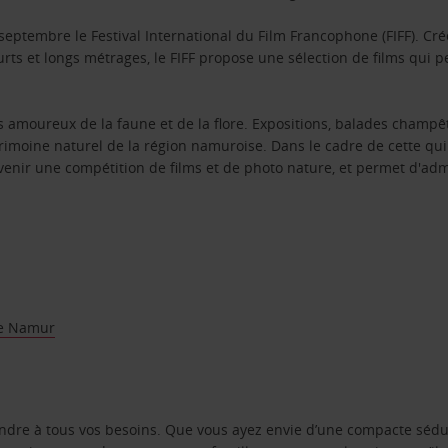
e septembre le Festival International du Film Francophone (FIFF). Cré
rts et longs métrages, le FIFF propose une sélection de films qui pe
es amoureux de la faune et de la flore. Expositions, balades champ
trimoine naturel de la région namuroise. Dans le cadre de cette qu
venir une compétition de films et de photo nature, et permet d'ad
e Namur
ondre à tous vos besoins. Que vous ayez envie d’une compacte sédu