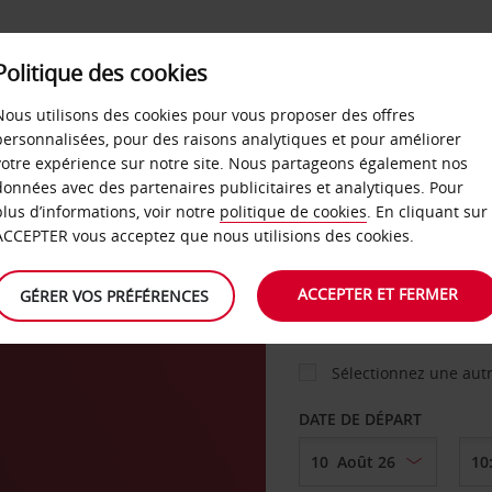
Politique des cookies
 PLANS
LIBRE-SERVICE
PRODUITS
ENTREPRI
Nous utilisons des cookies pour vous proposer des offres
personnalisées, pour des raisons analytiques et pour améliorer
votre expérience sur notre site. Nous partageons également nos
ture
données avec des partenaires publicitaires et analytiques. Pour
VOITURE
plus d’informations, voir notre
politique de cookies
. En cliquant sur
ACCEPTER vous acceptez que nous utilisions des cookies.
AGENCE DE DÉPART
ACCEPTER ET FERMER
GÉRER VOS PRÉFÉRENCES
Sélectionnez une aut
DATE DE DÉPART