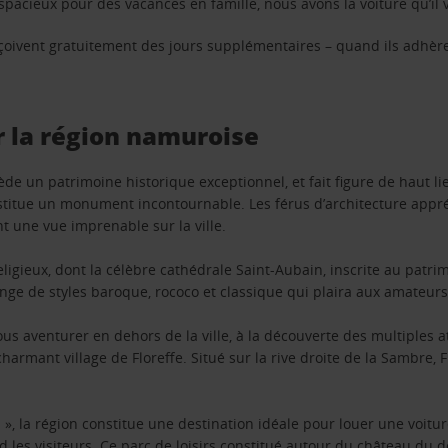
pacieux pour des vacances en famille, nous avons la voiture qu’il 
reçoivent gratuitement des jours supplémentaires – quand ils adhèr
r la région namuroise
e un patrimoine historique exceptionnel, et fait figure de haut li
onstitue un monument incontournable. Les férus d’architecture appréci
nt une vue imprenable sur la ville.
 religieux, dont la célèbre cathédrale Saint-Aubain, inscrite au patr
ange de styles baroque, rococo et classique qui plaira aux amateurs 
vous aventurer en dehors de la ville, à la découverte des multiples 
mant village de Floreffe. Situé sur la rive droite de la Sambre, Fl
 », la région constitue une destination idéale pour louer une voit
 les visiteurs. Ce parc de loisirs constitué autour du château du 