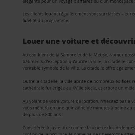
élégante pour un voyage d’affaires ou d’un monospace s
Les clients louant régulièrement sont surclassés – et 
fidélité du programme.
Louer une voiture et découvri
Au confluent de la Sambre et de la Meuse, Namur possèd
bâtiments d'exception qu'abrite la ville, la citadelle c
véritable symbole de la ville. La citadelle offre égaleme
Outre la citadelle, la ville abrite de nombreux édifices
cathédrale fut érigée au XVIIIe siècle, et arbore un mél
Au volant de votre voiture de location, n’hésitez pas à 
vous mènera en une quinzaine de minutes à peine au char
de plus de 800 ans.
Considérée à juste titre comme la « porte des Ardennes
confins de la province, le domaine de Chevetogne attend