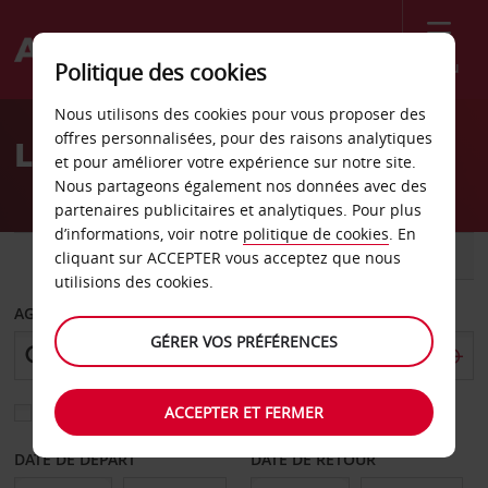
Menu
Politique des cookies
Welcome
Nous utilisons des cookies pour vous proposer des
to
offres personnalisées, pour des raisons analytiques
Location de voiture Sofia
Avis
et pour améliorer votre expérience sur notre site.
Nous partageons également nos données avec des
partenaires publicitaires et analytiques. Pour plus
d’informations, voir notre
politique de cookies
. En
VOITURE
UTILITAIRE
cliquant sur ACCEPTER vous acceptez que nous
utilisions des cookies.
AGENCE DE DÉPART
GÉRER VOS PRÉFÉRENCES
ACCEPTER ET FERMER
Sélectionnez une autre agence de retour
DATE DE DÉPART
DATE DE RETOUR