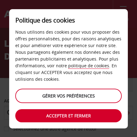
Menu
Politique des cookies
Welcome
Nous utilisons des cookies pour vous proposer des
to
offres personnalisées, pour des raisons analytiques
Location de voiture au
Avis
et pour améliorer votre expérience sur notre site.
Nous partageons également nos données avec des
Danemark
partenaires publicitaires et analytiques. Pour plus
d’informations, voir notre
politique de cookies
. En
cliquant sur ACCEPTER vous acceptez que nous
utilisions des cookies.
VOITURE
UTILITAIRE
GÉRER VOS PRÉFÉRENCES
AGENCE DE DÉPART
ACCEPTER ET FERMER
Sélectionnez une autre agence de retour