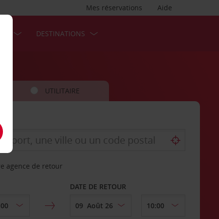
Mes réservations
Aide
SES
DESTINATIONS
UTILITAIRE
re agence de retour
DATE DE RETOUR