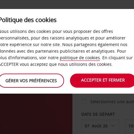
Politique des cookies
 PLANS
LIBRE-SERVICE
PRODUITS
ENTREPRI
Nous utilisons des cookies pour vous proposer des offres
personnalisées, pour des raisons analytiques et pour améliorer
votre expérience sur notre site. Nous partageons également nos
ture
données avec des partenaires publicitaires et analytiques. Pour
VOITURE
plus d’informations, voir notre
politique de cookies
. En cliquant sur
ACCEPTER vous acceptez que nous utilisions des cookies.
AGENCE DE DÉPART
ACCEPTER ET FERMER
GÉRER VOS PRÉFÉRENCES
Sélectionnez une aut
DATE DE DÉPART