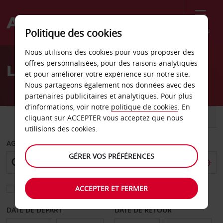
Menu
Politique des cookies
Welcome
Nous utilisons des cookies pour vous proposer des
to
offres personnalisées, pour des raisons analytiques
Location de voiture Ferrol
Avis
et pour améliorer votre expérience sur notre site.
Nous partageons également nos données avec des
partenaires publicitaires et analytiques. Pour plus
d’informations, voir notre
politique de cookies
. En
VOITURE
UTILITAIRE
cliquant sur ACCEPTER vous acceptez que nous
utilisions des cookies.
AGENCE DE DÉPART
GÉRER VOS PRÉFÉRENCES
ACCEPTER ET FERMER
Sélectionnez une autre agence de retour
DATE DE DÉPART
DATE DE RETOUR