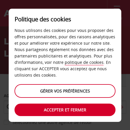
Menu
Politique des cookies
Welcome
Nous utilisons des cookies pour vous proposer des
to
offres personnalisées, pour des raisons analytiques
Location de voiture Olita,
Avis
et pour améliorer votre expérience sur notre site.
Nous partageons également nos données avec des
Lanzarote
partenaires publicitaires et analytiques. Pour plus
d’informations, voir notre
politique de cookies
. En
cliquant sur ACCEPTER vous acceptez que nous
utilisions des cookies.
VOITURE
UTILITAIRE
GÉRER VOS PRÉFÉRENCES
AGENCE DE DÉPART
ACCEPTER ET FERMER
Sélectionnez une autre agence de retour