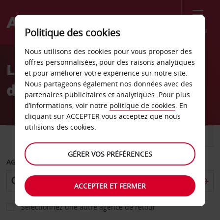
Menu
Politique des cookies
Welcome
Nous utilisons des cookies pour vous proposer des
to
offres personnalisées, pour des raisons analytiques
Location de voiture Gare
Avis
et pour améliorer votre expérience sur notre site.
Nous partageons également nos données avec des
de Malaga
partenaires publicitaires et analytiques. Pour plus
d’informations, voir notre
politique de cookies
. En
cliquant sur ACCEPTER vous acceptez que nous
utilisions des cookies.
VOITURE
UTILITAIRE
GÉRER VOS PRÉFÉRENCES
AGENCE DE DÉPART
ACCEPTER ET FERMER
Sélectionnez une autre agence de retour