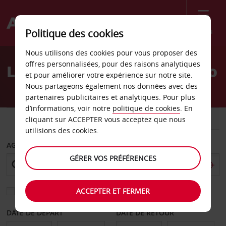
Menu
Politique des cookies
Welcome
Nous utilisons des cookies pour vous proposer des
to
offres personnalisées, pour des raisons analytiques
Location de voiture Oviedo
Avis
et pour améliorer votre expérience sur notre site.
Nous partageons également nos données avec des
partenaires publicitaires et analytiques. Pour plus
d’informations, voir notre
politique de cookies
. En
VOITURE
UTILITAIRE
cliquant sur ACCEPTER vous acceptez que nous
utilisions des cookies.
AGENCE DE DÉPART
GÉRER VOS PRÉFÉRENCES
ACCEPTER ET FERMER
Sélectionnez une autre agence de retour
DATE DE DÉPART
DATE DE RETOUR