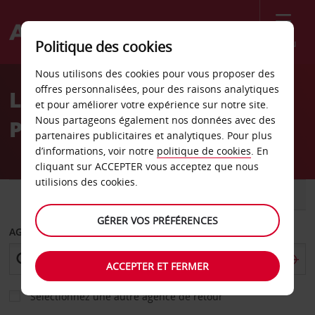
Menu
Politique des cookies
Welcome
Nous utilisons des cookies pour vous proposer des
to
offres personnalisées, pour des raisons analytiques
Location de voiture
Avis
et pour améliorer votre expérience sur notre site.
Nous partageons également nos données avec des
Ponferrada
partenaires publicitaires et analytiques. Pour plus
d’informations, voir notre
politique de cookies
. En
cliquant sur ACCEPTER vous acceptez que nous
utilisions des cookies.
VOITURE
UTILITAIRE
GÉRER VOS PRÉFÉRENCES
AGENCE DE DÉPART
ACCEPTER ET FERMER
Sélectionnez une autre agence de retour