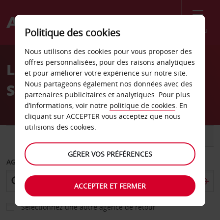
Menu
Politique des cookies
Welcome
Nous utilisons des cookies pour vous proposer des
to
offres personnalisées, pour des raisons analytiques
Location de voiture
Avis
et pour améliorer votre expérience sur notre site.
Nous partageons également nos données avec des
Salamanque
partenaires publicitaires et analytiques. Pour plus
d’informations, voir notre
politique de cookies
. En
cliquant sur ACCEPTER vous acceptez que nous
utilisions des cookies.
VOITURE
UTILITAIRE
GÉRER VOS PRÉFÉRENCES
AGENCE DE DÉPART
ACCEPTER ET FERMER
Sélectionnez une autre agence de retour