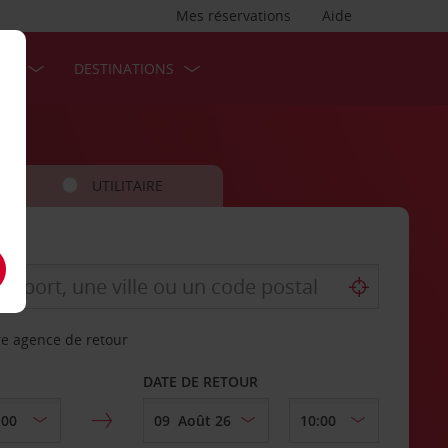
Mes réservations
Aide
SES
DESTINATIONS
UTILITAIRE
re agence de retour
DATE DE RETOUR