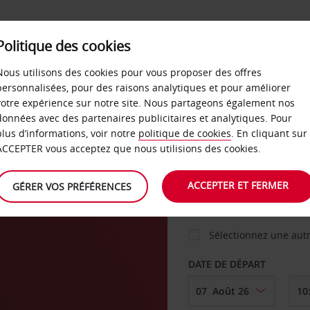
Politique des cookies
 PLANS
LIBRE-SERVICE
PRODUITS
ENTREPRI
Nous utilisons des cookies pour vous proposer des offres
personnalisées, pour des raisons analytiques et pour améliorer
votre expérience sur notre site. Nous partageons également nos
ture
données avec des partenaires publicitaires et analytiques. Pour
VOITURE
plus d’informations, voir notre
politique de cookies
. En cliquant sur
ACCEPTER vous acceptez que nous utilisions des cookies.
AGENCE DE DÉPART
ACCEPTER ET FERMER
GÉRER VOS PRÉFÉRENCES
Sélectionnez une aut
DATE DE DÉPART