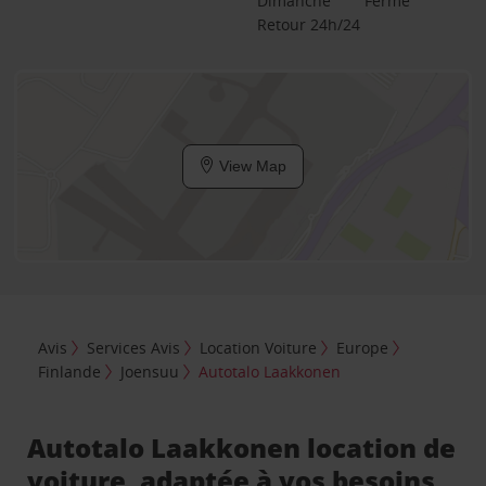
Dimanche
Fermé
Retour 24h/24
View Map
Avis
Services Avis
Location Voiture
Europe
Finlande
Joensuu
Autotalo Laakkonen
Autotalo Laakkonen location de
voiture, adaptée à vos besoins