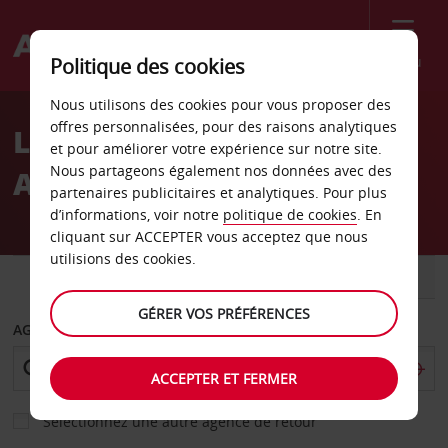
Menu
Politique des cookies
Welcome
Nous utilisons des cookies pour vous proposer des
to
offres personnalisées, pour des raisons analytiques
Location de voiture
Avis
et pour améliorer votre expérience sur notre site.
Nous partageons également nos données avec des
Autotalo Laakkonen
partenaires publicitaires et analytiques. Pour plus
d’informations, voir notre
politique de cookies
. En
cliquant sur ACCEPTER vous acceptez que nous
utilisions des cookies.
VOITURE
UTILITAIRE
GÉRER VOS PRÉFÉRENCES
AGENCE DE DÉPART
ACCEPTER ET FERMER
Sélectionnez une autre agence de retour