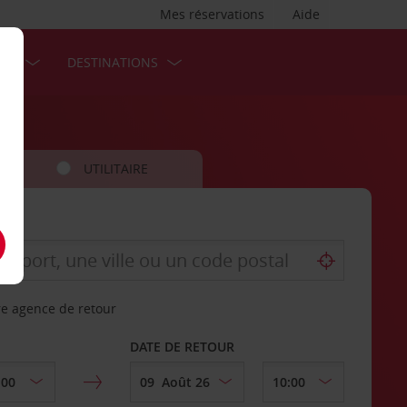
Mes réservations
Aide
SES
DESTINATIONS
UTILITAIRE
re agence de retour
DATE DE RETOUR