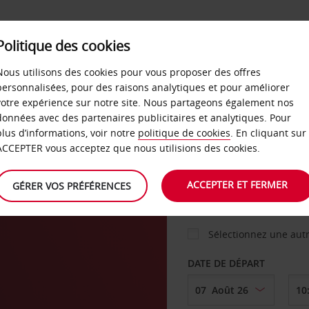
Politique des cookies
 PLANS
LIBRE-SERVICE
PRODUITS
ENTREPRI
Nous utilisons des cookies pour vous proposer des offres
personnalisées, pour des raisons analytiques et pour améliorer
votre expérience sur notre site. Nous partageons également nos
ture
données avec des partenaires publicitaires et analytiques. Pour
VOITURE
plus d’informations, voir notre
politique de cookies
. En cliquant sur
ACCEPTER vous acceptez que nous utilisions des cookies.
AGENCE DE DÉPART
ACCEPTER ET FERMER
GÉRER VOS PRÉFÉRENCES
Sélectionnez une aut
DATE DE DÉPART