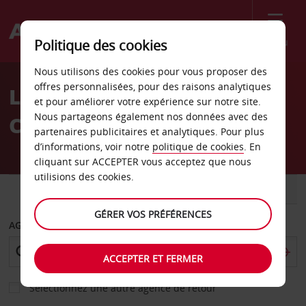
Menu
Politique des cookies
Welcome
Nous utilisons des cookies pour vous proposer des
to
offres personnalisées, pour des raisons analytiques
Location de voiture
Avis
et pour améliorer votre expérience sur notre site.
Nous partageons également nos données avec des
Châtellerault
partenaires publicitaires et analytiques. Pour plus
d’informations, voir notre
politique de cookies
. En
cliquant sur ACCEPTER vous acceptez que nous
utilisions des cookies.
VOITURE
UTILITAIRE
GÉRER VOS PRÉFÉRENCES
AGENCE DE DÉPART
ACCEPTER ET FERMER
Sélectionnez une autre agence de retour