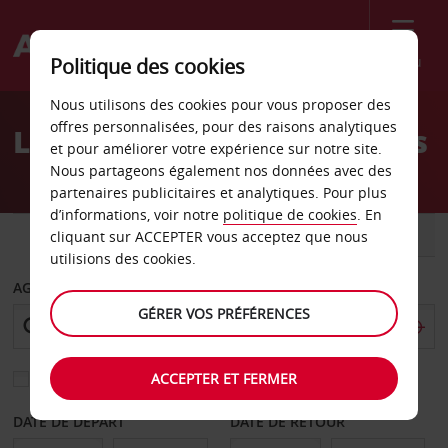
Menu
Politique des cookies
Welcome
Nous utilisons des cookies pour vous proposer des
to
offres personnalisées, pour des raisons analytiques
Location de voiture Crolles
Avis
et pour améliorer votre expérience sur notre site.
Nous partageons également nos données avec des
partenaires publicitaires et analytiques. Pour plus
d’informations, voir notre
politique de cookies
. En
VOITURE
UTILITAIRE
cliquant sur ACCEPTER vous acceptez que nous
utilisions des cookies.
AGENCE DE DÉPART
GÉRER VOS PRÉFÉRENCES
ACCEPTER ET FERMER
Sélectionnez une autre agence de retour
DATE DE DÉPART
DATE DE RETOUR