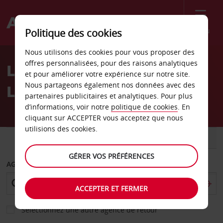
Menu
Politique des cookies
Welcome
Nous utilisons des cookies pour vous proposer des
to
offres personnalisées, pour des raisons analytiques
Location de voiture
Avis
et pour améliorer votre expérience sur notre site.
Nous partageons également nos données avec des
Lézignan
partenaires publicitaires et analytiques. Pour plus
d’informations, voir notre
politique de cookies
. En
cliquant sur ACCEPTER vous acceptez que nous
utilisions des cookies.
VOITURE
UTILITAIRE
GÉRER VOS PRÉFÉRENCES
AGENCE DE DÉPART
ACCEPTER ET FERMER
Sélectionnez une autre agence de retour