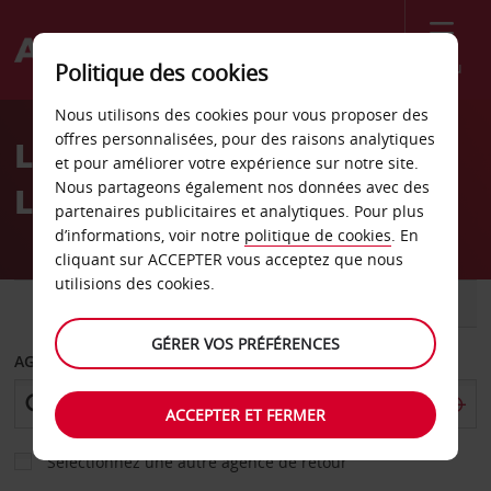
Menu
Politique des cookies
Welcome
Nous utilisons des cookies pour vous proposer des
to
offres personnalisées, pour des raisons analytiques
Location de voiture
Avis
et pour améliorer votre expérience sur notre site.
Nous partageons également nos données avec des
Limoges
partenaires publicitaires et analytiques. Pour plus
d’informations, voir notre
politique de cookies
. En
cliquant sur ACCEPTER vous acceptez que nous
utilisions des cookies.
VOITURE
UTILITAIRE
GÉRER VOS PRÉFÉRENCES
AGENCE DE DÉPART
ACCEPTER ET FERMER
Sélectionnez une autre agence de retour