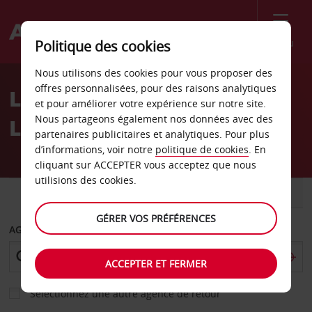
Menu
Politique des cookies
Welcome
Nous utilisons des cookies pour vous proposer des
to
offres personnalisées, pour des raisons analytiques
Location de voiture
Avis
et pour améliorer votre expérience sur notre site.
Nous partageons également nos données avec des
Louviers
partenaires publicitaires et analytiques. Pour plus
d’informations, voir notre
politique de cookies
. En
cliquant sur ACCEPTER vous acceptez que nous
utilisions des cookies.
VOITURE
UTILITAIRE
GÉRER VOS PRÉFÉRENCES
AGENCE DE DÉPART
ACCEPTER ET FERMER
Sélectionnez une autre agence de retour