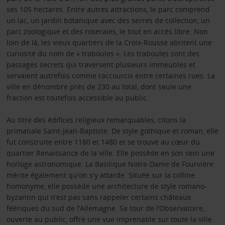
ses 105 hectares. Entre autres attractions, le parc comprend
un lac, un jardin botanique avec des serres de collection, un
parc zoologique et des roseraies, le tout en accès libre. Non
loin de là, les vieux quartiers de la Croix-Rousse abritent une
curiosité du nom de « traboules ». Les traboules sont des
passages secrets qui traversent plusieurs immeubles et
servaient autrefois comme raccourcis entre certaines rues. La
ville en dénombre près de 230 au total, dont seule une
fraction est toutefois accessible au public.
Au titre des édifices religieux remarquables, citons la
primatiale Saint-Jean-Baptiste. De style gothique et roman, elle
fut construite entre 1180 et 1480 et se trouve au cœur du
quartier Renaissance de la ville. Elle possède en son sein une
horloge astronomique. La Basilique Notre-Dame de Fourvière
mérite également qu'on s'y attarde. Située sur la colline
homonyme, elle possède une architecture de style romano-
byzantin qui n’est pas sans rappeler certains châteaux
féériques du sud de l’Allemagne. Sa tour de l’Observatoire,
ouverte au public, offre une vue imprenable sur toute la ville.