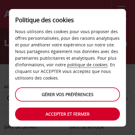
Menu
Politique des cookies
Welcome
Nous utilisons des cookies pour vous proposer des
to
offres personnalisées, pour des raisons analytiques
Location de voiture à Lyon
Avis
et pour améliorer votre expérience sur notre site.
Nous partageons également nos données avec des
partenaires publicitaires et analytiques. Pour plus
d’informations, voir notre
politique de cookies
. En
VOITURE
UTILITAIRE
cliquant sur ACCEPTER vous acceptez que nous
utilisions des cookies.
AGENCE DE DÉPART
GÉRER VOS PRÉFÉRENCES
ACCEPTER ET FERMER
Sélectionnez une autre agence de retour
DATE DE DÉPART
DATE DE RETOUR