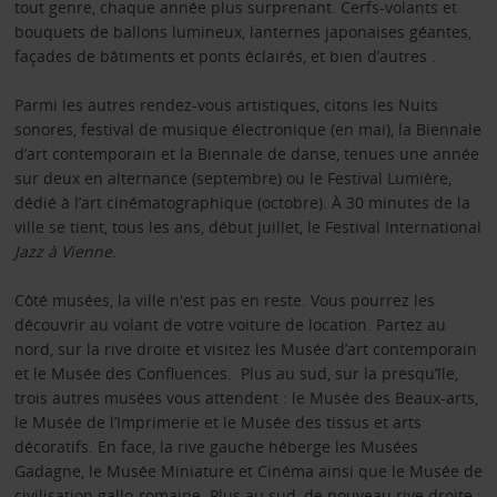
tout genre, chaque année plus surprenant. Cerfs-volants et
bouquets de ballons lumineux, lanternes japonaises géantes,
façades de bâtiments et ponts éclairés, et bien d’autres .
Parmi les autres rendez-vous artistiques, citons les Nuits
sonores, festival de musique électronique (en mai), la Biennale
d’art contemporain et la Biennale de danse, tenues une année
sur deux en alternance (septembre) ou le Festival Lumière,
dédié à l’art cinématographique (octobre). À 30 minutes de la
ville se tient, tous les ans, début juillet, le Festival International
Jazz à Vienne
.
Côté musées, la ville n'est pas en reste. Vous pourrez les
découvrir au volant de votre voiture de location. Partez au
nord, sur la rive droite et visitez les Musée d’art contemporain
et le Musée des Confluences. Plus au sud, sur la presqu’île,
trois autres musées vous attendent : le Musée des Beaux-arts,
le Musée de l’Imprimerie et le Musée des tissus et arts
décoratifs. En face, la rive gauche héberge les Musées
Gadagne, le Musée Miniature et Cinéma ainsi que le Musée de
civilisation gallo-romaine. Plus au sud, de nouveau rive droite :