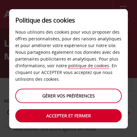
Menu
Politique des cookies
Welcome
Nous utilisons des cookies pour vous proposer des
to
offres personnalisées, pour des raisons analytiques
Location de voiture
Avis
et pour améliorer votre expérience sur notre site.
Nous partageons également nos données avec des
Marmande
partenaires publicitaires et analytiques. Pour plus
d’informations, voir notre
politique de cookies
. En
cliquant sur ACCEPTER vous acceptez que nous
utilisions des cookies.
VOITURE
UTILITAIRE
GÉRER VOS PRÉFÉRENCES
AGENCE DE DÉPART
ACCEPTER ET FERMER
Sélectionnez une autre agence de retour