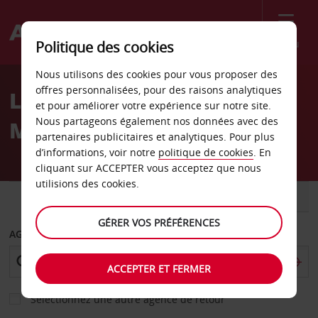
Menu
Politique des cookies
Welcome
Nous utilisons des cookies pour vous proposer des
to
offres personnalisées, pour des raisons analytiques
Location de voiture
Avis
et pour améliorer votre expérience sur notre site.
Nous partageons également nos données avec des
Montlhéry
partenaires publicitaires et analytiques. Pour plus
d’informations, voir notre
politique de cookies
. En
cliquant sur ACCEPTER vous acceptez que nous
utilisions des cookies.
VOITURE
UTILITAIRE
GÉRER VOS PRÉFÉRENCES
AGENCE DE DÉPART
ACCEPTER ET FERMER
Sélectionnez une autre agence de retour