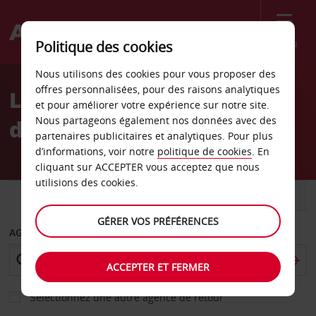
Menu
Politique des cookies
Welcome
Nous utilisons des cookies pour vous proposer des
to
offres personnalisées, pour des raisons analytiques
Location de voiture Gare
Avis
et pour améliorer votre expérience sur notre site.
Nous partageons également nos données avec des
de Morlaix
partenaires publicitaires et analytiques. Pour plus
d’informations, voir notre
politique de cookies
. En
cliquant sur ACCEPTER vous acceptez que nous
utilisions des cookies.
VOITURE
UTILITAIRE
GÉRER VOS PRÉFÉRENCES
AGENCE DE DÉPART
ACCEPTER ET FERMER
Sélectionnez une autre agence de retour