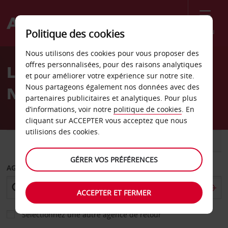
Menu
Politique des cookies
Welcome
Nous utilisons des cookies pour vous proposer des
to
offres personnalisées, pour des raisons analytiques
Location de voiture
Avis
et pour améliorer votre expérience sur notre site.
Nous partageons également nos données avec des
Narbonne
partenaires publicitaires et analytiques. Pour plus
d’informations, voir notre
politique de cookies
. En
cliquant sur ACCEPTER vous acceptez que nous
utilisions des cookies.
VOITURE
UTILITAIRE
GÉRER VOS PRÉFÉRENCES
AGENCE DE DÉPART
ACCEPTER ET FERMER
Sélectionnez une autre agence de retour