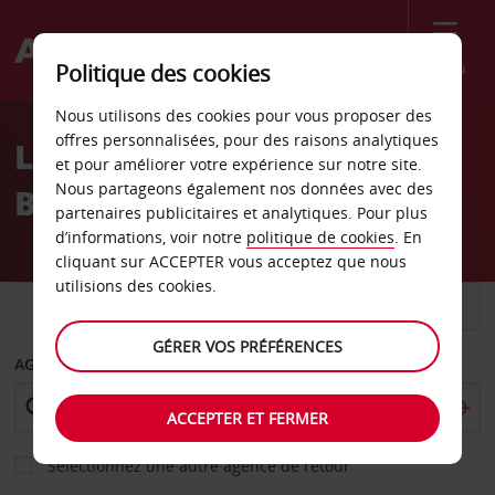
Menu
Politique des cookies
Welcome
Nous utilisons des cookies pour vous proposer des
to
offres personnalisées, pour des raisons analytiques
Location de voiture Paris
Avis
et pour améliorer votre expérience sur notre site.
Nous partageons également nos données avec des
Bagnolet
partenaires publicitaires et analytiques. Pour plus
d’informations, voir notre
politique de cookies
. En
cliquant sur ACCEPTER vous acceptez que nous
utilisions des cookies.
VOITURE
UTILITAIRE
GÉRER VOS PRÉFÉRENCES
AGENCE DE DÉPART
ACCEPTER ET FERMER
Sélectionnez une autre agence de retour