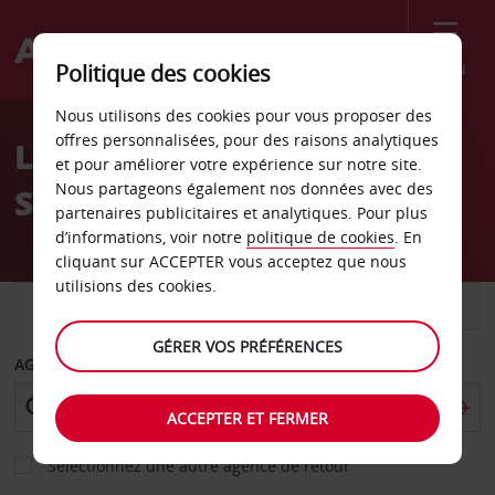
Menu
Politique des cookies
Welcome
Nous utilisons des cookies pour vous proposer des
to
offres personnalisées, pour des raisons analytiques
Location de voiture
Avis
et pour améliorer votre expérience sur notre site.
Nous partageons également nos données avec des
Suresnes
partenaires publicitaires et analytiques. Pour plus
d’informations, voir notre
politique de cookies
. En
cliquant sur ACCEPTER vous acceptez que nous
utilisions des cookies.
VOITURE
UTILITAIRE
GÉRER VOS PRÉFÉRENCES
AGENCE DE DÉPART
ACCEPTER ET FERMER
Sélectionnez une autre agence de retour