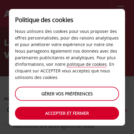
Menu
Politique des cookies
Welcome
Nous utilisons des cookies pour vous proposer des
to
offres personnalisées, pour des raisons analytiques
Location de voiture
Avis
et pour améliorer votre expérience sur notre site.
Nous partageons également nos données avec des
Vannes
partenaires publicitaires et analytiques. Pour plus
d’informations, voir notre
politique de cookies
. En
cliquant sur ACCEPTER vous acceptez que nous
utilisions des cookies.
VOITURE
UTILITAIRE
GÉRER VOS PRÉFÉRENCES
AGENCE DE DÉPART
ACCEPTER ET FERMER
Sélectionnez une autre agence de retour