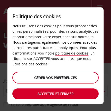
Menu
Politique des cookies
Welcome
Nous utilisons des cookies pour vous proposer des
to
offres personnalisées, pour des raisons analytiques
Location de voiture
Avis
et pour améliorer votre expérience sur notre site.
Nous partageons également nos données avec des
Vitrolles
partenaires publicitaires et analytiques. Pour plus
d’informations, voir notre
politique de cookies
. En
cliquant sur ACCEPTER vous acceptez que nous
utilisions des cookies.
VOITURE
UTILITAIRE
GÉRER VOS PRÉFÉRENCES
AGENCE DE DÉPART
ACCEPTER ET FERMER
Sélectionnez une autre agence de retour