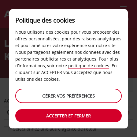
Menu
Politique des cookies
Welcome
Nous utilisons des cookies pour vous proposer des
to
offres personnalisées, pour des raisons analytiques
Location de voiture
Avis
et pour améliorer votre expérience sur notre site.
Nous partageons également nos données avec des
Katakolo Hlias
partenaires publicitaires et analytiques. Pour plus
d’informations, voir notre
politique de cookies
. En
cliquant sur ACCEPTER vous acceptez que nous
utilisions des cookies.
VOITURE
UTILITAIRE
GÉRER VOS PRÉFÉRENCES
AGENCE DE DÉPART
ACCEPTER ET FERMER
Sélectionnez une autre agence de retour