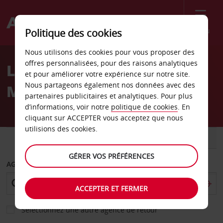
Menu
Politique des cookies
Welcome
Nous utilisons des cookies pour vous proposer des
to
offres personnalisées, pour des raisons analytiques
Location de voiture
Avis
et pour améliorer votre expérience sur notre site.
Nous partageons également nos données avec des
Mytilène
partenaires publicitaires et analytiques. Pour plus
d’informations, voir notre
politique de cookies
. En
cliquant sur ACCEPTER vous acceptez que nous
utilisions des cookies.
VOITURE
UTILITAIRE
GÉRER VOS PRÉFÉRENCES
AGENCE DE DÉPART
ACCEPTER ET FERMER
Sélectionnez une autre agence de retour