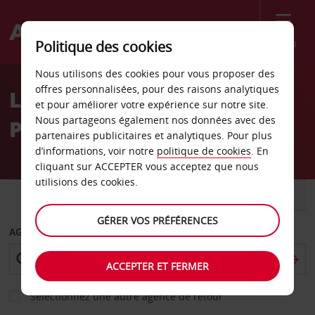
Menu
Politique des cookies
Welcome
Nous utilisons des cookies pour vous proposer des
to
offres personnalisées, pour des raisons analytiques
Location de voiture
Avis
et pour améliorer votre expérience sur notre site.
Nous partageons également nos données avec des
Parga - Ville
partenaires publicitaires et analytiques. Pour plus
d’informations, voir notre
politique de cookies
. En
cliquant sur ACCEPTER vous acceptez que nous
utilisions des cookies.
VOITURE
UTILITAIRE
GÉRER VOS PRÉFÉRENCES
AGENCE DE DÉPART
ACCEPTER ET FERMER
Sélectionnez une autre agence de retour