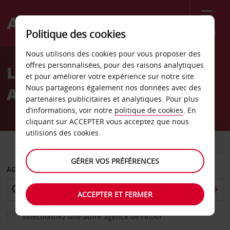
Menu
Politique des cookies
Welcome
Nous utilisons des cookies pour vous proposer des
to
offres personnalisées, pour des raisons analytiques
Location de voiture
Avis
et pour améliorer votre expérience sur notre site.
Nous partageons également nos données avec des
Aéroport de Skiathos
partenaires publicitaires et analytiques. Pour plus
d’informations, voir notre
politique de cookies
. En
cliquant sur ACCEPTER vous acceptez que nous
utilisions des cookies.
VOITURE
UTILITAIRE
GÉRER VOS PRÉFÉRENCES
AGENCE DE DÉPART
ACCEPTER ET FERMER
Sélectionnez une autre agence de retour