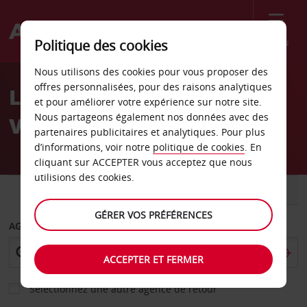
Menu
Politique des cookies
Welcome
Nous utilisons des cookies pour vous proposer des
to
offres personnalisées, pour des raisons analytiques
Location de voiture Pécs -
Avis
et pour améliorer votre expérience sur notre site.
Nous partageons également nos données avec des
Ville
partenaires publicitaires et analytiques. Pour plus
d’informations, voir notre
politique de cookies
. En
cliquant sur ACCEPTER vous acceptez que nous
utilisions des cookies.
VOITURE
UTILITAIRE
GÉRER VOS PRÉFÉRENCES
AGENCE DE DÉPART
ACCEPTER ET FERMER
Sélectionnez une autre agence de retour